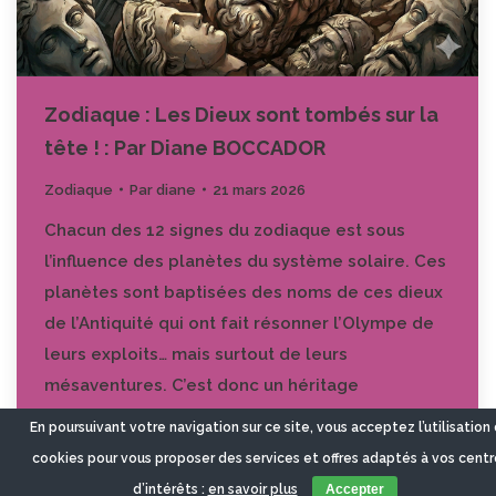
Zodiaque : Les Dieux sont tombés sur la
tête ! : Par Diane BOCCADOR
Zodiaque
Par
diane
21 mars 2026
Chacun des 12 signes du zodiaque est sous
l’influence des planètes du système solaire. Ces
planètes sont baptisées des noms de ces dieux
de l’Antiquité qui ont fait résonner l’Olympe de
leurs exploits… mais surtout de leurs
mésaventures. C’est donc un héritage
d’excentricités parfois bien lourd à gérer qui
En poursuivant votre navigation sur ce site, vous acceptez l’utilisation
oriente les caractéristiques de chaque signe.…
cookies pour vous proposer des services et offres adaptés à vos centr
d’intérêts :
en savoir plus
Accepter